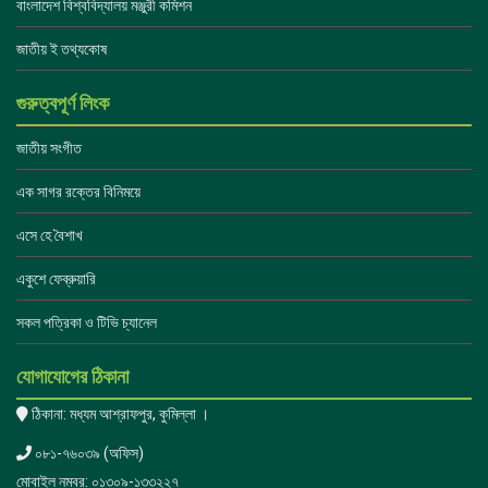
বাংলাদেশ বিশ্ববিদ্যালয় মঞ্জুরী কমিশন
জাতীয় ই তথ্যকোষ
গুরুত্বপূর্ণ লিংক
জাতীয় সংগীত
এক সাগর রক্তের বিনিময়ে
এসে হে বৈশাখ
একুশে ফেব্রুয়ারি
সকল পত্রিকা ও টিভি চ্যানেল
যোগাযোগের ঠিকানা
ঠিকানা: মধ্যম আশ্রাফপুর, কুমিল্লা ।
০৮১-৭৬০৩৯ (অফিস)
মোবাইল নম্বর: ০১৩০৯-১৩৩২২৭