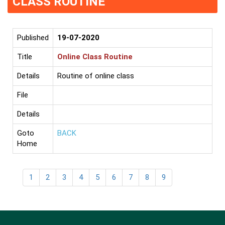
CLASS ROUTINE
Published
19-07-2020
Title
Online Class Routine
Details
Routine of online class
File
Details
Goto
BACK
Home
1
2
3
4
5
6
7
8
9