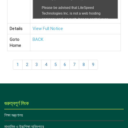
Details
View Full Notice
Goto
BACK
Home
1
2
3
4
5
6
7
8
9
গুরুত্বপূর্ণ লিংক
শিক্ষা মন্ত্রণালয়
মাধ্যমিক ও উচ্চশিক্ষা অধিদপ্তর