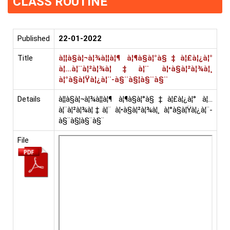
CLASS ROUTINE
Published
22-01-2022
Title
à¦¦à§à¦¬à¦¾à¦¦à¦¶ à¦¶à§à¦°à§‡à¦£à¦¿à¦°
à¦…à¦¨à¦²à¦¾à¦‡à¦¨ à¦•à§à¦²à¦¾à¦¸
à¦°à§à¦Ÿà¦¿à¦¨-à§¨à§¦à§¨à§¨
Details
à¦¦à§à¦¬à¦¾à¦¦à¦¶ à¦¶à§à¦°à§‡à¦£à¦¿à¦° à¦…
à¦¨à¦²à¦¾à¦‡à¦¨ à¦•à§à¦²à¦¾à¦¸ à¦°à§à¦Ÿà¦¿à¦¨-
à§¨à§¦à§¨à§¨
File