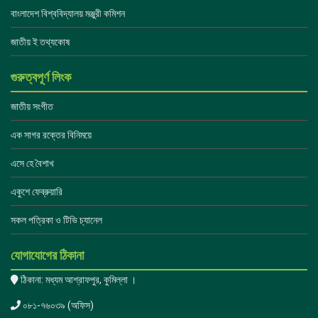
বাংলাদেশ বিশ্ববিদ্যালয় মঞ্জুরী কমিশন
জাতীয় ই তথ্যকোষ
গুরুত্বপূর্ণ লিংক
জাতীয় সংগীত
এক সাগর রক্তের বিনিময়ে
এসে হে বৈশাখ
একুশে ফেব্রুয়ারি
সকল পত্রিকা ও টিভি চ্যানেল
যোগাযোগের ঠিকানা
ঠিকানা: মধ্যম আশ্রাফপুর, কুমিল্লা ।
০৮১-৭৬০৩৯ (অফিস)