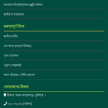
বাংলাদেশ বিশ্ববিদ্যালয় মঞ্জুরী কমিশন
জাতীয় ই তথ্যকোষ
গুরুত্বপূর্ণ লিংক
জাতীয় সংগীত
এক সাগর রক্তের বিনিময়ে
এসে হে বৈশাখ
একুশে ফেব্রুয়ারি
সকল পত্রিকা ও টিভি চ্যানেল
যোগাযোগের ঠিকানা
ঠিকানা: মধ্যম আশ্রাফপুর, কুমিল্লা ।
০৮১-৭৬০৩৯ (অফিস)