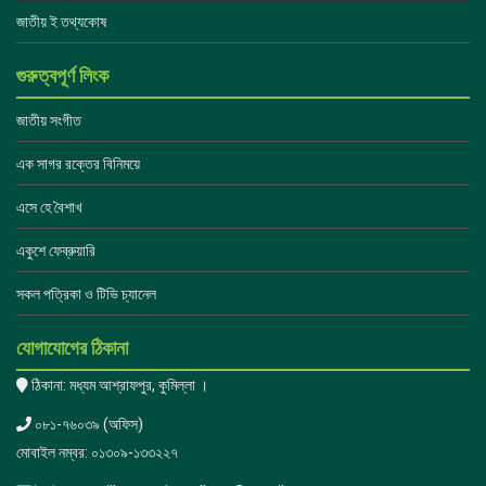
জাতীয় ই তথ্যকোষ
গুরুত্বপূর্ণ লিংক
জাতীয় সংগীত
এক সাগর রক্তের বিনিময়ে
এসে হে বৈশাখ
একুশে ফেব্রুয়ারি
সকল পত্রিকা ও টিভি চ্যানেল
যোগাযোগের ঠিকানা
ঠিকানা: মধ্যম আশ্রাফপুর, কুমিল্লা ।
০৮১-৭৬০৩৯ (অফিস)
মোবাইল নম্বর: ০১৩০৯-১৩৩২২৭